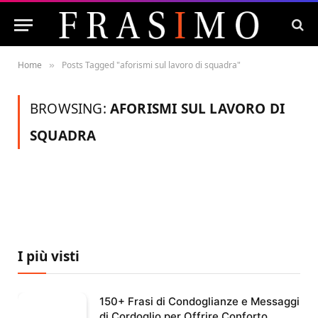
Home
Posts Tagged "aforismi sul lavoro di squadra"
»
BROWSING:
AFORISMI SUL LAVORO DI
SQUADRA
I più visti
150+ Frasi di Condoglianze e Messaggi
di Cordoglio per Offrire Conforto