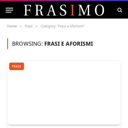
Home
Frasi
Category: "Frasi e Aforismi"
»
»
BROWSING:
FRASI E AFORISMI
FRASI