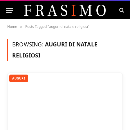
Home
Posts Tagged "auguri di natale religiosi"
»
BROWSING:
AUGURI DI NATALE
RELIGIOSI
AUGURI