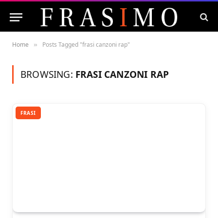
Home
Posts Tagged "frasi canzoni rap"
»
BROWSING:
FRASI CANZONI RAP
FRASI