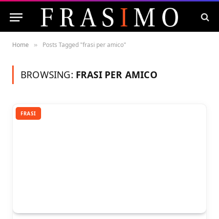
Home
Posts Tagged "frasi per amico"
»
BROWSING:
FRASI PER AMICO
FRASI