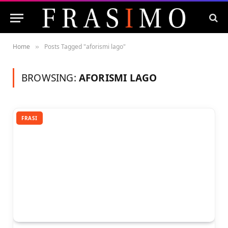
Home
Posts Tagged "aforismi lago"
»
BROWSING:
AFORISMI LAGO
FRASI