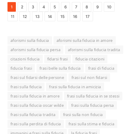
1
2
3
4
5
6
7
8
9
10
11
12
13
14
15
16
17
aforismi sulla fiducia
aforismi sulla fiducia in amore
aforismi sulla fiducia persa
aforismi sulla fiducia tradita
citazioni fiducia
fidarsi frasi
fiducia citazioni
fiducia frasi
frasi belle sulla fiducia
frasi di fiducia
frasi sul fidarsi delle persone
frasi sul non fidarsi
frasi sulla fiducia
frasi sulla fiducia in amicizia
frasi sulla fiducia in amore
frasi sulla fiducia in se stessi
frasi sulla fiducia oscar wilde
frasi sulla fiducia persa
frasi sulla fiducia tradita
frasi sulla non fiducia
frasi sulla perdita di fiducia
frasi sulla stima e fiducia
immagini e frasi sulla fiducia
la fiducia frasi