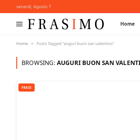
venerdì, Agosto 7
Home
Home
Posts Tagged "auguri buon san valentino"
»
BROWSING:
AUGURI BUON SAN VALENT
FRASI