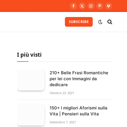
Facebook
X
Instagram
Pinterest
Vimeo
(Twitter)
SUBSCRIBE
I più visti
210+ Belle Frasi Romantiche
per lei con Immagini da
dedicare
Ottobre 23, 2021
150+ I migliori Aforismi sulla
Vita | Pensieri sulla Vita
Settembre 7, 2021