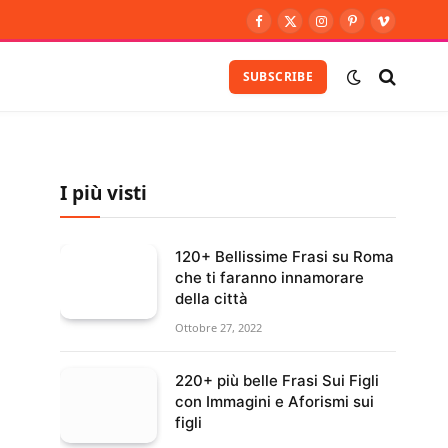
Facebook
X
Instagram
Pinterest
Vimeo
(Twitter)
SUBSCRIBE
I più visti
120+ Bellissime Frasi su Roma
che ti faranno innamorare
della città
Ottobre 27, 2022
220+ più belle Frasi Sui Figli
con Immagini e Aforismi sui
figli