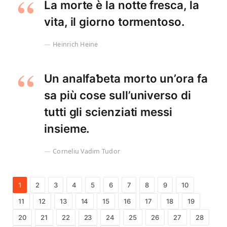
La morte è la notte fresca, la
vita, il giorno tormentoso.
Heinrich Heine
Un analfaƅeta morto un’ora fa
sa più cose sull’universo di
tutti gli scienziati messi
insieme.
Corneliu Vadim Tudor
1
2
3
4
5
6
7
8
9
10
11
12
13
14
15
16
17
18
19
20
21
22
23
24
25
26
27
28