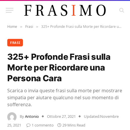
Home
Frasi
325+ Profonde Frasi sulla Morte per Ricordare una Persona Cara
»
»
FRASI
325+ Profonde Frasi sulla
Morte per Ricordare una
Persona Cara
Scarica o invia queste frasi sulla morte per mostrare
simpatia per aiutare qualcuno nel suo momento di
sofferenza.
By
Antonio
Ottobre 27, 2021
Updated:
Novembre
25, 2021
1 commento
29 Mins Read