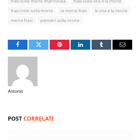
frasi sulla morte improvvisa
frasi sulla vita e la morte
frasi tristi sulla morte
la morte frasi
la vita e la morte
morte frasi
pensieri sulla morte
Facebook
Twitter
Pinterest
LinkedIn
Tumblr
Email
Antonio
Website
POST
CORRELATI