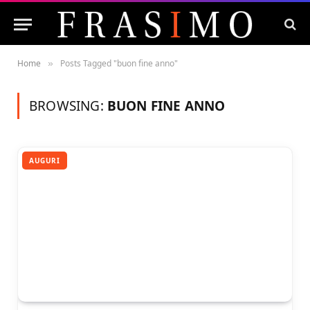
Home
Posts Tagged "buon fine anno"
»
BROWSING:
BUON FINE ANNO
AUGURI