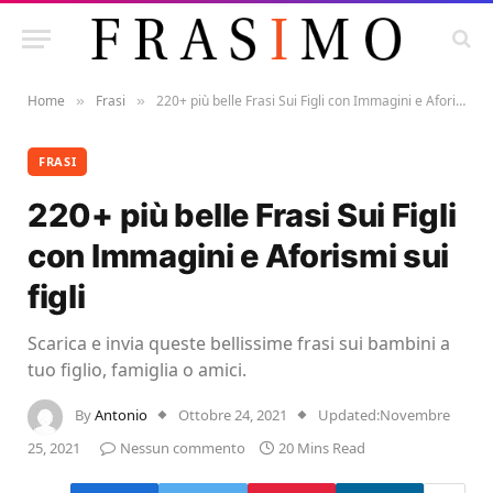
Home
Frasi
220+ più belle Frasi Sui Figli con Immagini e Aforismi sui figli
»
»
FRASI
220+ più belle Frasi Sui Figli
con Immagini e Aforismi sui
figli
Scarica e invia queste bellissime frasi sui bambini a
tuo figlio, famiglia o amici.
By
Antonio
Ottobre 24, 2021
Updated:
Novembre
25, 2021
Nessun commento
20 Mins Read