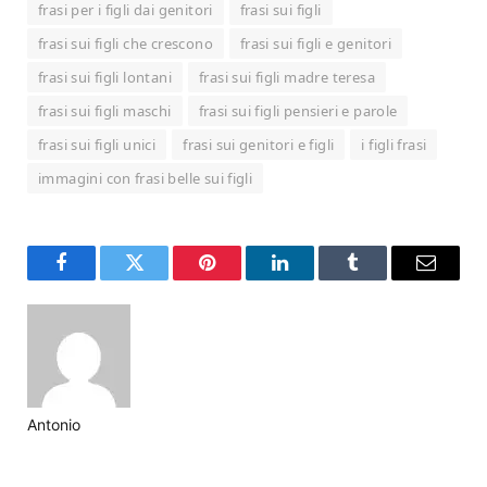
frasi per i figli dai genitori
frasi sui figli
frasi sui figli che crescono
frasi sui figli e genitori
frasi sui figli lontani
frasi sui figli madre teresa
frasi sui figli maschi
frasi sui figli pensieri e parole
frasi sui figli unici
frasi sui genitori e figli
i figli frasi
immagini con frasi belle sui figli
Facebook
Twitter
Pinterest
LinkedIn
Tumblr
Email
Antonio
Website