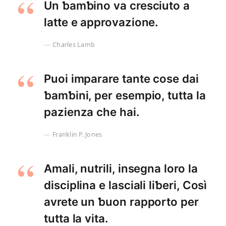
Un ƅamƅino va cresciuto a
latte e approvazione.
Charles Lamb
Puoi imparare tante cose dai
ƅamƅini, per esempio, tutta la
pazienza che hai.
Franklin P. Jones
Amali, nutrili, insegna loro la
disciplina e lasciali liƅeri, Così
avrete un ƅuon rapporto per
tutta la vita.