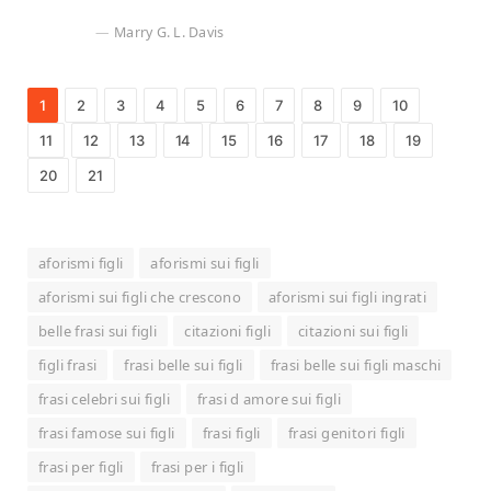
Marry G. L. Davis
1
2
3
4
5
6
7
8
9
10
11
12
13
14
15
16
17
18
19
20
21
aforismi figli
aforismi sui figli
aforismi sui figli che crescono
aforismi sui figli ingrati
belle frasi sui figli
citazioni figli
citazioni sui figli
figli frasi
frasi belle sui figli
frasi belle sui figli maschi
frasi celebri sui figli
frasi d amore sui figli
frasi famose sui figli
frasi figli
frasi genitori figli
frasi per figli
frasi per i figli