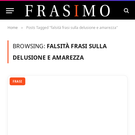
Home
Posts Tagged "falsità frasi sulla delusione e amarezza"
»
BROWSING:
FALSITÀ FRASI SULLA
DELUSIONE E AMAREZZA
FRASI