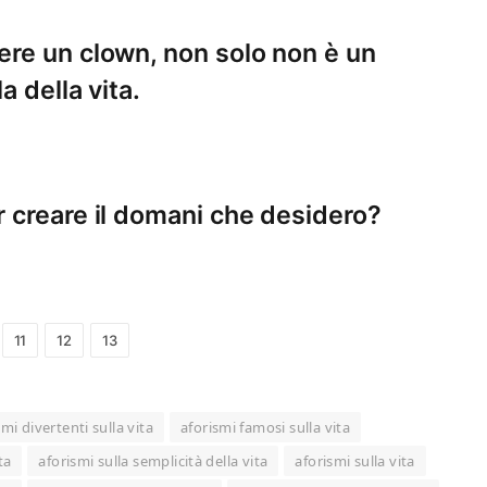
re un clown, non solo non è un
a della vita.
 creare il domani che desidero?
11
12
13
smi divertenti sulla vita
aforismi famosi sulla vita
ta
aforismi sulla semplicità della vita
aforismi sulla vita