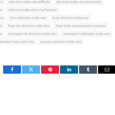
ni
aforismi sulla vita difficile
aforismi sulla vita divertenti
re
aforismi sulla vita e sull'amore
ita
foto aforismi sulla vita
frasi aforismi sulla vita
ti
frasi ed aforismi sulla vita
frasi sulla vita pensieri e parole
ta
immagini di aforismi sulla vita
immagini e pensieri sulla vita
ensieri frasi sulla vita
pensieri positivi sulla vita
Facebook
Twitter
Pinterest
LinkedIn
Tumblr
Ema