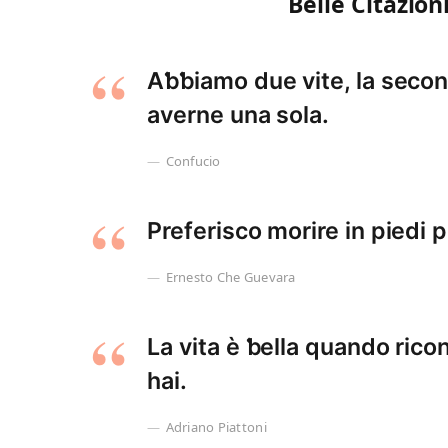
Belle Citazion
Aƅƅiamo due vite, la secon
averne una sola.
Confucio
Preferisco morire in piedi p
Ernesto Che Guevara
La vita è ƅella quando rico
hai.
Adriano Piattoni