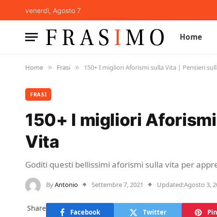
venerdì, Agosto 7
Home
Home
Frasi
150+ I migliori Aforismi sulla Vita | Pensieri sull
»
»
FRASI
150+ I migliori Aforismi 
Vita
Goditi questi bellissimi aforismi sulla vita per appr
By
Antonio
Settembre 7, 2021
Updated:
Agosto 3, 
Share
Facebook
Twitter
Pin