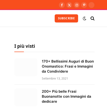
Facebook
X
Instagram
Pinterest
Vimeo
(Twitter)
SUBSCRIBE
I più visti
170+ Bellissimi Auguri di Buon
Onomastico: Frasi e Immagini
da Condividere
Settembre 13, 2021
200+ Più belle Frasi
Buonanotte con Immagini da
dedicare