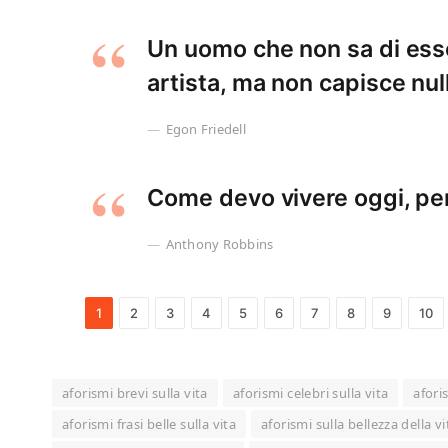
Un uomo che non sa di esse
artista, ma non capisce null
Egon Friedell
Come devo vivere oggi, per
Anthony Robbins
1
2
3
4
5
6
7
8
9
10
aforismi brevi sulla vita
aforismi celebri sulla vita
afori
aforismi frasi belle sulla vita
aforismi sulla bellezza della vi