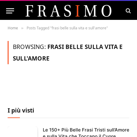
Home
Posts Tagged "frasi belle sulla vita e sull'amore"
»
BROWSING:
FRASI BELLE SULLA VITA E
SULL'AMORE
I più visti
Le 150+ Più Belle Frasi Tristi sull’Amore
e sulla Vita che Toccano il Cuore