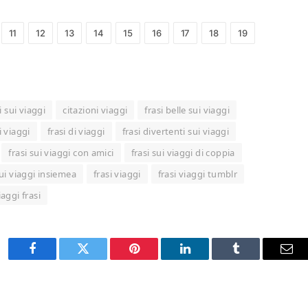
11
12
13
14
15
16
17
18
19
i sui viaggi
citazioni viaggi
frasi belle sui viaggi
i viaggi
frasi di viaggi
frasi divertenti sui viaggi
frasi sui viaggi con amici
frasi sui viaggi di coppia
sui viaggi insiemea
frasi viaggi
frasi viaggi tumblr
iaggi frasi
Facebook
Twitter
Pinterest
LinkedIn
Tumblr
Ema