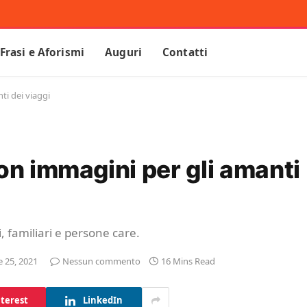
Frasi e Aforismi
Auguri
Contatti
ti dei viaggi
on immagini per gli amanti
i, familiari e persone care.
 25, 2021
Nessun commento
16 Mins Read
terest
LinkedIn