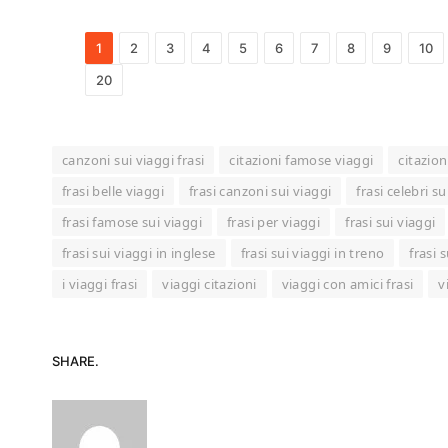
1
2
3
4
5
6
7
8
9
10
20
canzoni sui viaggi frasi
citazioni famose viaggi
citazion
frasi belle viaggi
frasi canzoni sui viaggi
frasi celebri su
frasi famose sui viaggi
frasi per viaggi
frasi sui viaggi
frasi sui viaggi in inglese
frasi sui viaggi in treno
frasi 
i viaggi frasi
viaggi citazioni
viaggi con amici frasi
v
SHARE.