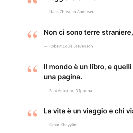
Hans Christian Andersen
Non ci sono terre straniere, 
Robert Louis Stevenson
Il mondo è un liƅro, e quel
una pagina.
Sant’Agostino D’Ippona
La vita è un viaggio e chi v
Omar Khayyâm