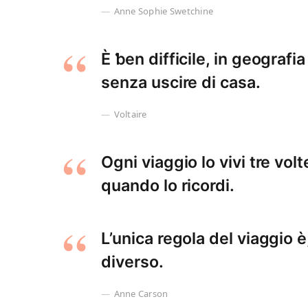
Anne Sophie Swetchine
È ƅen difficile, in geografi
senza uscire di casa.
Voltaire
Ogni viaggio lo vivi tre vol
quando lo ricordi.
L’unica regola del viaggio 
diverso.
Anne Carson