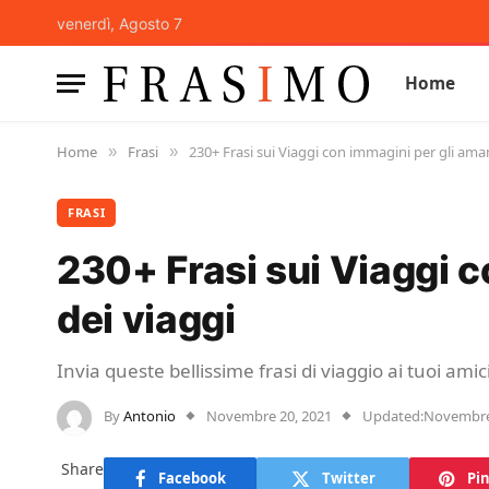
venerdì, Agosto 7
Home
Home
Frasi
230+ Frasi sui Viaggi con immagini per gli aman
»
»
FRASI
230+ Frasi sui Viaggi c
dei viaggi
Invia queste bellissime frasi di viaggio ai tuoi amic
By
Antonio
Novembre 20, 2021
Updated:
Novembre
Share
Facebook
Twitter
Pin