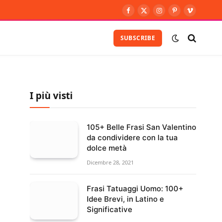
Facebook
X
Instagram
Pinterest
Vimeo
(Twitter)
SUBSCRIBE
I più visti
105+ Belle Frasi San Valentino
da condividere con la tua
dolce metà
Dicembre 28, 2021
Frasi Tatuaggi Uomo: 100+
Idee Brevi, in Latino e
Significative