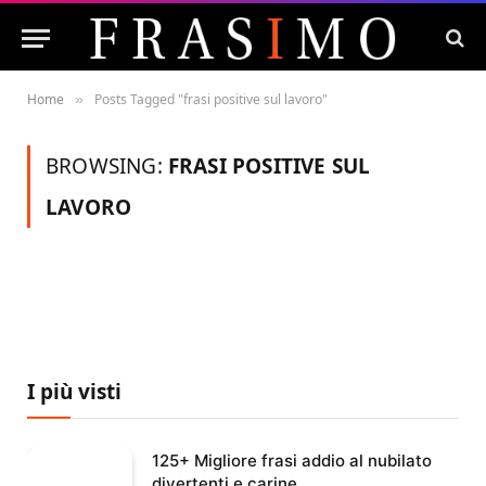
Home
Posts Tagged "frasi positive sul lavoro"
»
BROWSING:
FRASI POSITIVE SUL
LAVORO
I più visti
125+ Migliore frasi addio al nubilato
divertenti e carine