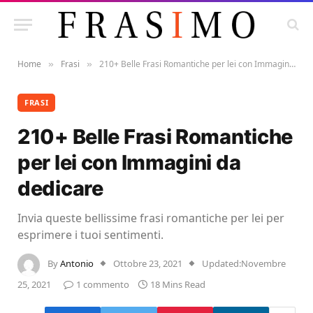
Home
Frasi
210+ Belle Frasi Romantiche per lei con Immagini da dedicare
»
»
FRASI
210+ Belle Frasi Romantiche
per lei con Immagini da
dedicare
Invia queste bellissime frasi romantiche per lei per
esprimere i tuoi sentimenti.
By
Antonio
Ottobre 23, 2021
Updated:
Novembre
25, 2021
1 commento
18 Mins Read