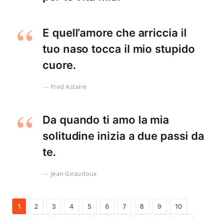
E quell’amore che arriccia il
tuo naso tocca il mio stupido
cuore.
Fred Astaire
Da quando ti amo la mia
solitudine inizia a due passi da
te.
Jean Giraudoux
1
2
3
4
5
6
7
8
9
10