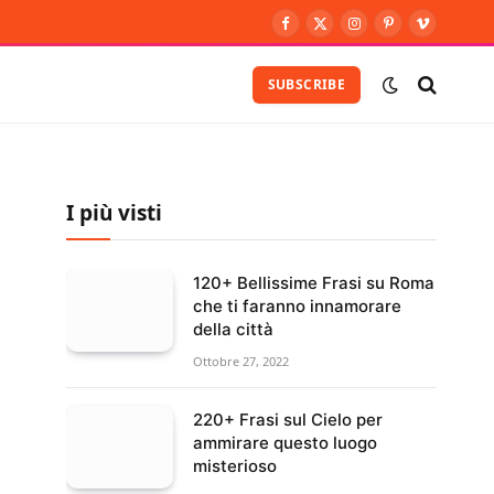
Facebook
X
Instagram
Pinterest
Vimeo
(Twitter)
SUBSCRIBE
I più visti
120+ Bellissime Frasi su Roma
che ti faranno innamorare
della città
Ottobre 27, 2022
220+ Frasi sul Cielo per
ammirare questo luogo
misterioso