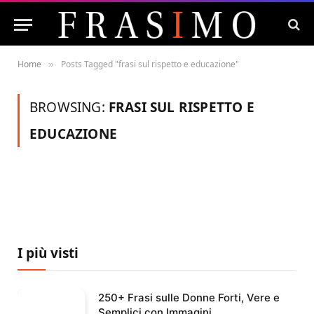
Home
Posts Tagged "frasi sul rispetto e educazione"
»
BROWSING:
FRASI SUL RISPETTO E
EDUCAZIONE
I più visti
250+ Frasi sulle Donne Forti, Vere e
Semplici con Immagini