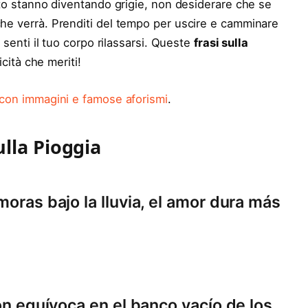
alto stanno diventando grigie, non desiderare che se
che verrà. Prenditi del tempo per uscire e camminare
 senti il ​​tuo corpo rilassarsi. Queste
frasi sulla
icità che meriti!
o con immagini e famose aforismi
.
ulla Pioggia
moras bajo la lluvia, el amor dura más
ión equívoca en el banco vacío de los