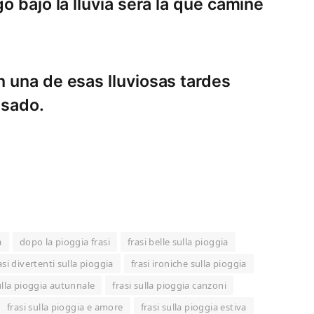
o bajo la lluvia será la que camine
 una de esas lluviosas tardes
esado.
a
dopo la pioggia frasi
frasi belle sulla pioggia
asi divertenti sulla pioggia
frasi ironiche sulla pioggia
sulla pioggia autunnale
frasi sulla pioggia canzoni
frasi sulla pioggia e amore
frasi sulla pioggia estiva