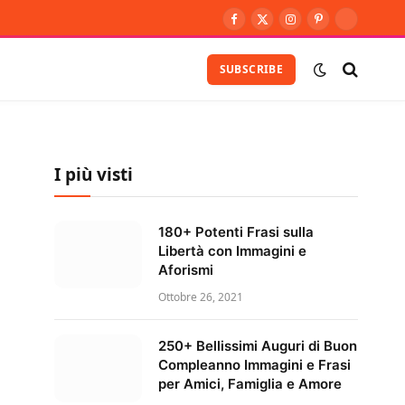
Facebook
X
Instagram
Pinterest
Vimeo
(Twitter)
SUBSCRIBE
I più visti
180+ Potenti Frasi sulla
Libertà con Immagini e
Aforismi
Ottobre 26, 2021
250+ Bellissimi Auguri di Buon
Compleanno Immagini e Frasi
per Amici, Famiglia e Amore