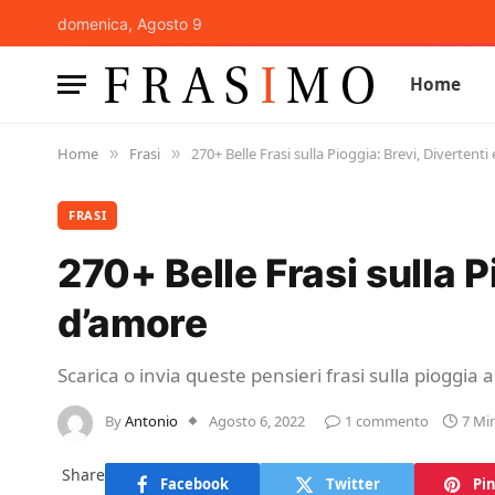
domenica, Agosto 9
Home
Home
Frasi
270+ Belle Frasi sulla Pioggia: Brevi, Divertenti
»
»
FRASI
270+ Belle Frasi sulla P
d’amore
Scarica o invia queste pensieri frasi sulla pioggia a
By
Antonio
Agosto 6, 2022
1 commento
7 Mi
Share
Facebook
Twitter
Pin