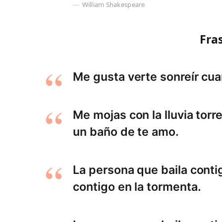
William Shakespeare
Fras
Me gusta verte sonreír cua
Me mojas con la lluvia torr
un baño de te amo.
La persona que baila contig
contigo en la tormenta.