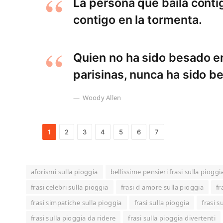
La persona que baila contig
contigo en la tormenta.
Quien no ha sido besado en
parisinas, nunca ha sido b
Woody Allen
1
2
3
4
5
6
7
aforismi sulla pioggia
bellissime pensieri frasi sulla pioggi
frasi celebri sulla pioggia
frasi d amore sulla pioggia
fr
frasi simpatiche sulla pioggia
frasi sulla pioggia
frasi 
frasi sulla pioggia da ridere
frasi sulla pioggia divertenti