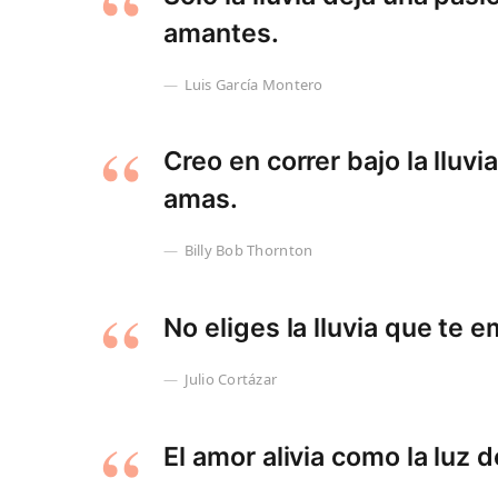
amantes.
Luis García Montero
Creo en correr bajo la lluv
amas.
Billy Bob Thornton
No eliges la lluvia que te 
Julio Cortázar
El amor alivia como la luz d