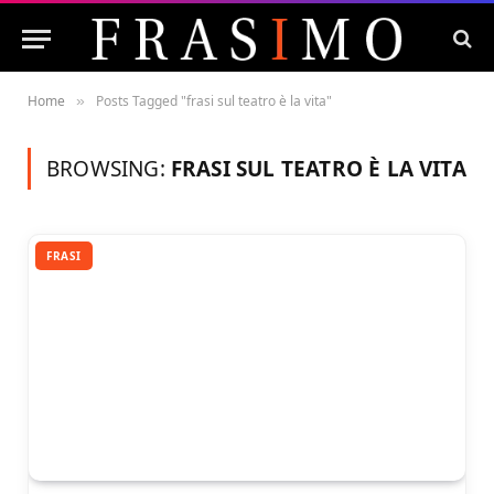
Home
Posts Tagged "frasi sul teatro è la vita"
»
BROWSING:
FRASI SUL TEATRO È LA VITA
FRASI