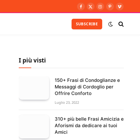
Facebook
X
Instagram
Pinterest
Vimeo
(Twitter)
SUBSCRIBE
I più visti
150+ Frasi di Condoglianze e
Messaggi di Cordoglio per
Offrire Conforto
Luglio 23, 2022
310+ più belle Frasi Amicizia e
Aforismi da dedicare ai tuoi
Amici