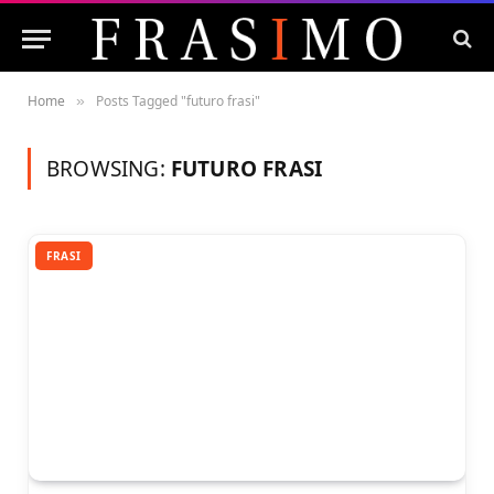
Home
Posts Tagged "futuro frasi"
»
BROWSING:
FUTURO FRASI
FRASI