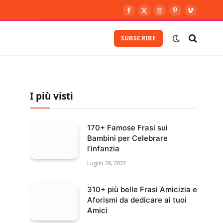
Facebook
X
Instagram
Pinterest
Vimeo
(Twitter)
SUBSCRIBE
I più visti
170+ Famose Frasi sui
Bambini per Celebrare
l’infanzia
Luglio 28, 2022
310+ più belle Frasi Amicizia e
Aforismi da dedicare ai tuoi
Amici