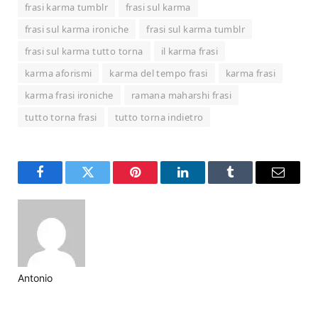
frasi karma tumblr
frasi sul karma
frasi sul karma ironiche
frasi sul karma tumblr
frasi sul karma tutto torna
il karma frasi
karma aforismi
karma del tempo frasi
karma frasi
karma frasi ironiche
ramana maharshi frasi
tutto torna frasi
tutto torna indietro
Facebook
Twitter
Pinterest
LinkedIn
Tumblr
Email
Antonio
Website