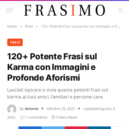
Home
Frasi
120+ Potente Frasi sul Karma con Immagini e Profonde Aforismi
»
»
FRASI
120+ Potente Frasi sul
Karma con Immagini e
Profonde Aforismi
Lasciati ispirare o invia queste potenti frasi sul
karma ai tuoi amici, familiari e persone care.
By
Antonio
Ottobre 25, 2021
Updated:
Agosto 3,
2022
1 commento
5 Mins Read