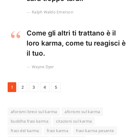
Ralph Waldo Emerson
Come gli altri ti trattano è il
loro karma, come tu reagisci è
il tuo.
Wayne Dyer
1
2
3
4
5
aforismi brevi sul karma
aforismi sul karma
buddha frasi karma
citazioni sul karma
frasi del karma
frasi karma
frasi karma pesante