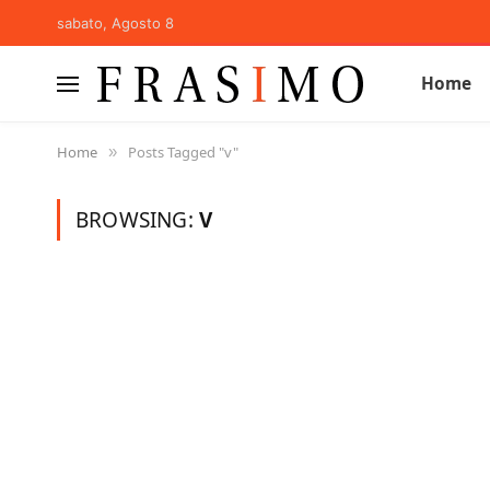
sabato, Agosto 8
Home
Home
Posts Tagged "v"
»
BROWSING:
V