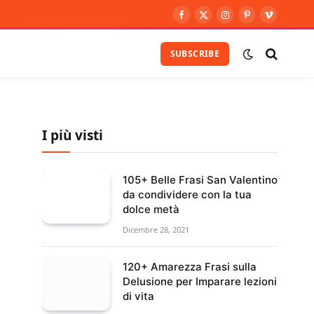
Facebook
X
Instagram
Pinterest
Vimeo
(Twitter)
SUBSCRIBE
I più visti
105+ Belle Frasi San Valentino
da condividere con la tua
dolce metà
Dicembre 28, 2021
120+ Amarezza Frasi sulla
Delusione per Imparare lezioni
di vita