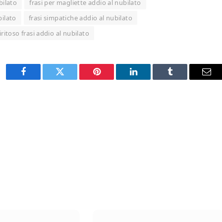
bilato
frasi per magliette addio al nubilato
bilato
frasi simpatiche addio al nubilato
iritoso frasi addio al nubilato
Facebook
Twitter
Pinterest
LinkedIn
Tumblr
Ema