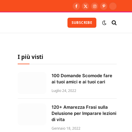
Facebook
X
Instagram
Pinterest
Vimeo
(Twitter)
SUBSCRIBE
I più visti
100 Domande Scomode fare
ai tuoi amici e ai tuoi cari
Luglio 24, 2022
120+ Amarezza Frasi sulla
Delusione per Imparare lezioni
di vita
Gennaio 18, 2022