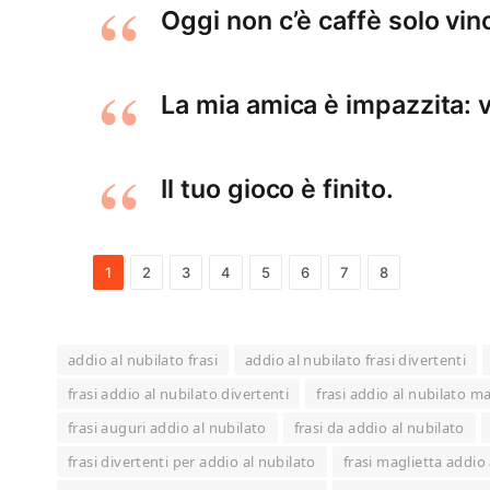
Oggi non c’è caffè solo vin
La mia amica è impazzita: 
Il tuo gioco è finito.
1
2
3
4
5
6
7
8
addio al nubilato frasi
addio al nubilato frasi divertenti
frasi addio al nubilato divertenti
frasi addio al nubilato ma
frasi auguri addio al nubilato
frasi da addio al nubilato
frasi divertenti per addio al nubilato
frasi maglietta addio 