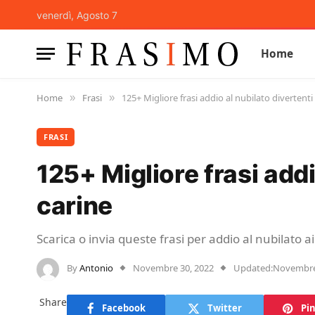
venerdì, Agosto 7
Home
Home
Frasi
125+ Migliore frasi addio al nubilato divertenti
»
»
FRASI
125+ Migliore frasi addi
carine
Scarica o invia queste frasi per addio al nubilato ai
By
Antonio
Novembre 30, 2022
Updated:
Novembre
Share
Facebook
Twitter
Pin