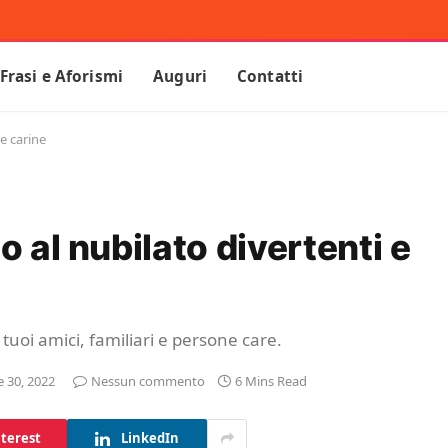
Frasi e Aforismi
Auguri
Contatti
 e carine
o al nubilato divertenti e
 tuoi amici, familiari e persone care.
 30, 2022
Nessun commento
6 Mins Read
terest
LinkedIn