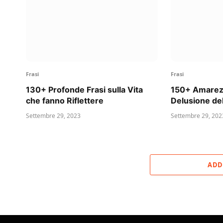
Frasi
Frasi
130+ Profonde Frasi sulla Vita
150+ Amarezz
che fanno Riflettere
Delusione de
Settembre 29, 2023
Settembre 29, 202
ADD