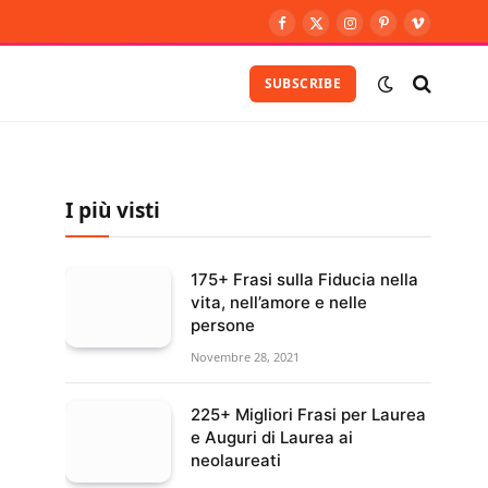
Facebook
X
Instagram
Pinterest
Vimeo
(Twitter)
SUBSCRIBE
I più visti
175+ Frasi sulla Fiducia nella
vita, nell’amore e nelle
persone
Novembre 28, 2021
225+ Migliori Frasi per Laurea
e Auguri di Laurea ai
neolaureati