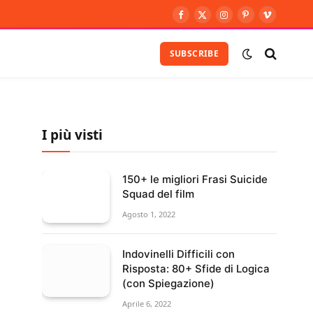
Facebook
X
Instagram
Pinterest
Vimeo
(Twitter)
SUBSCRIBE
I più visti
150+ le migliori Frasi Suicide
Squad del film
Agosto 1, 2022
Indovinelli Difficili con
Risposta: 80+ Sfide di Logica
(con Spiegazione)
Aprile 6, 2022