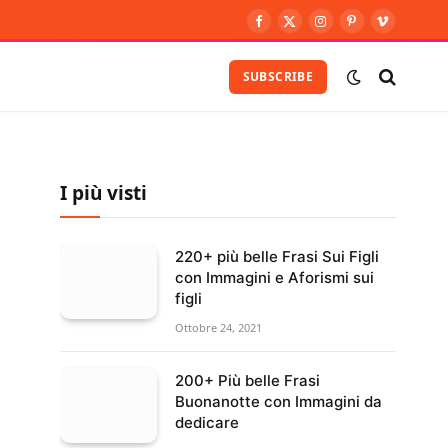
Facebook
X
Instagram
Pinterest
Vimeo
(Twitter)
SUBSCRIBE
I più visti
220+ più belle Frasi Sui Figli
con Immagini e Aforismi sui
figli
Ottobre 24, 2021
200+ Più belle Frasi
Buonanotte con Immagini da
dedicare