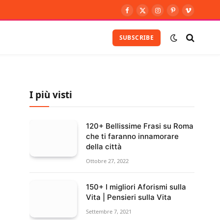
Facebook
X
Instagram
Pinterest
Vimeo
(Twitter)
SUBSCRIBE
I più visti
120+ Bellissime Frasi su Roma
che ti faranno innamorare
della città
Ottobre 27, 2022
150+ I migliori Aforismi sulla
Vita | Pensieri sulla Vita
Settembre 7, 2021