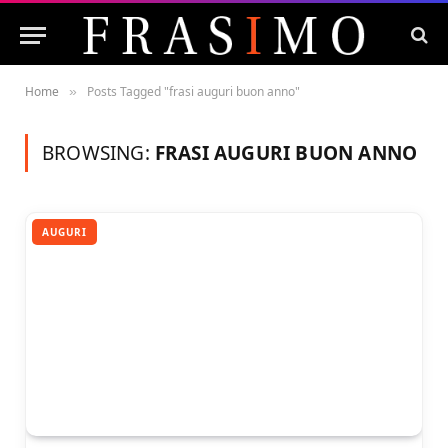
Home
Posts Tagged "frasi auguri buon anno"
»
BROWSING:
FRASI AUGURI BUON ANNO
AUGURI