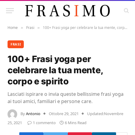
Home
Frasi
100+ Frasi yoga per celebrare la tua mente, corpo e spirito
»
»
FRASI
100+ Frasi yoga per
celebrare la tua mente,
corpo e spirito
Lasciati ispirare o invia queste bellissime frasi yoga
ai tuoi amici, familiari e persone care.
By
Antonio
Ottobre 29, 2021
Updated:
Novembre
25, 2021
1 commento
6 Mins Read