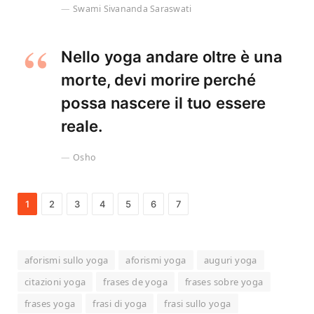
Swami Sivananda Saraswati
Nello yoga andare oltre è una
morte, devi morire perché
possa nascere il tuo essere
reale.
Osho
1
2
3
4
5
6
7
aforismi sullo yoga
aforismi yoga
auguri yoga
citazioni yoga
frases de yoga
frases sobre yoga
frases yoga
frasi di yoga
frasi sullo yoga