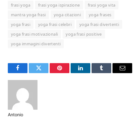
frasi yoga
frasi yoga ispirazione
frasi yoga vita
mantra yoga frasi
yoga citazioni
yoga frases
yoga frasi
yoga frasi celebri
yoga frasi divertenti
yoga frasi motivazionali
yoga frasi positive
yoga immagini divertenti
Facebook
Twitter
Pinterest
LinkedIn
Tumblr
Email
Antonio
Website