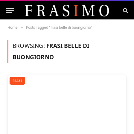
Home
Posts Tagged "frasi belle di buongiorno"
»
BROWSING:
FRASI BELLE DI
BUONGIORNO
FRASI