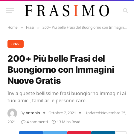
Home
Frasi
200+ Più belle Frasi del Buongiorno con Immagini Nuove Gratis
»
»
FRASI
200+ Più belle Frasi del
Buongiorno con Immagini
Nuove Gratis
Invia queste bellissime frasi buongiorno immagini ai
tuoi amici, familiari e persone care.
By
Antonio
Ottobre 7, 2021
Updated:
Novembre 25,
2021
4 commenti
13 Mins Read