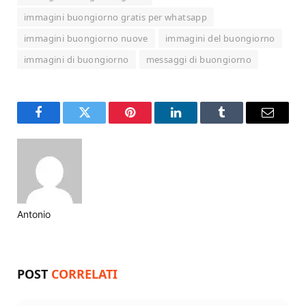
immagini buongiorno gratis per whatsapp
immagini buongiorno nuove
immagini del buongiorno
immagini di buongiorno
messaggi di buongiorno
Facebook
Twitter
Pinterest
LinkedIn
Tumblr
Email
Antonio
Website
POST
CORRELATI