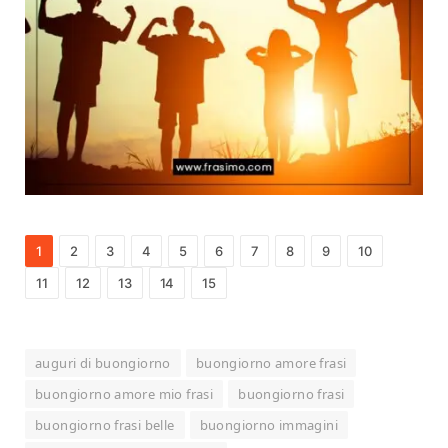
1
2
3
4
5
6
7
8
9
10
11
12
13
14
15
auguri di buongiorno
buongiorno amore frasi
buongiorno amore mio frasi
buongiorno frasi
buongiorno frasi belle
buongiorno immagini