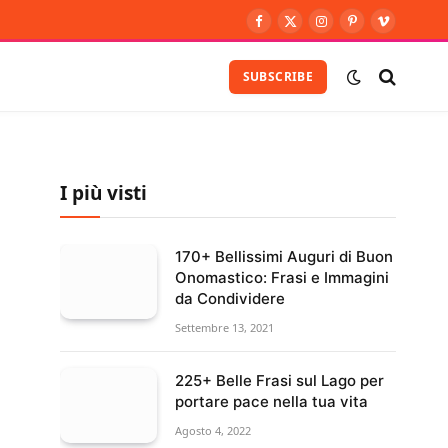
Facebook
X
Instagram
Pinterest
Vimeo
(Twitter)
SUBSCRIBE
I più visti
170+ Bellissimi Auguri di Buon
Onomastico: Frasi e Immagini
da Condividere
Settembre 13, 2021
225+ Belle Frasi sul Lago per
portare pace nella tua vita
Agosto 4, 2022