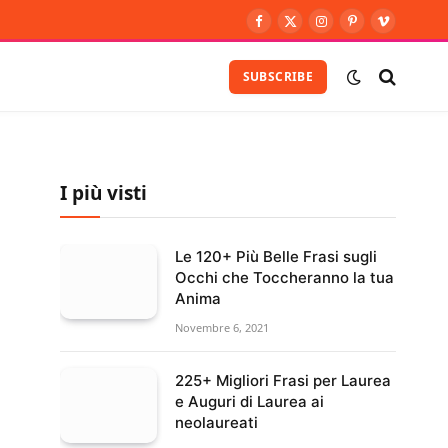
Facebook
X
Instagram
Pinterest
Vimeo
(Twitter)
SUBSCRIBE
I più visti
Le 120+ Più Belle Frasi sugli
Occhi che Toccheranno la tua
Anima
Novembre 6, 2021
225+ Migliori Frasi per Laurea
e Auguri di Laurea ai
neolaureati