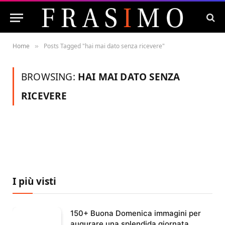
Home
Posts Tagged "hai mai dato senza ricevere"
»
BROWSING:
HAI MAI DATO SENZA
RICEVERE
I più visti
150+ Buona Domenica immagini per
augurare una splendida giornata