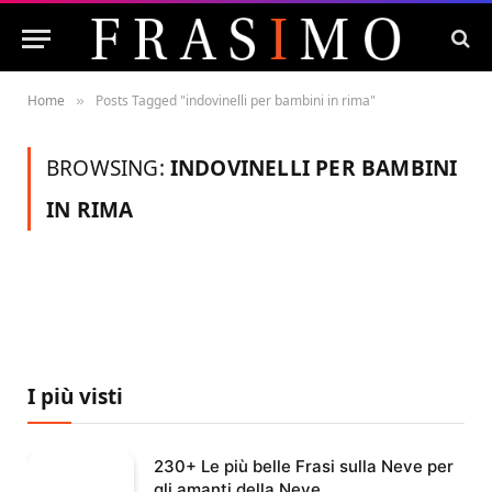
Home
Posts Tagged "indovinelli per bambini in rima"
»
BROWSING:
INDOVINELLI PER BAMBINI
IN RIMA
I più visti
230+ Le più belle Frasi sulla Neve per
gli amanti della Neve