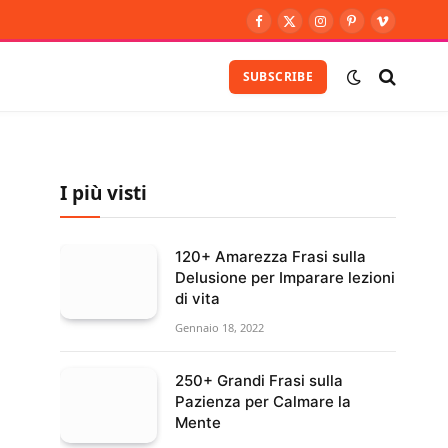
Facebook
X
Instagram
Pinterest
Vimeo
(Twitter)
SUBSCRIBE
I più visti
120+ Amarezza Frasi sulla
Delusione per Imparare lezioni
di vita
Gennaio 18, 2022
250+ Grandi Frasi sulla
Pazienza per Calmare la
Mente