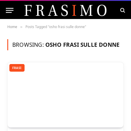
Home
Posts Tagged "osho frasi sulle donne"
»
BROWSING:
OSHO FRASI SULLE DONNE
FRASI