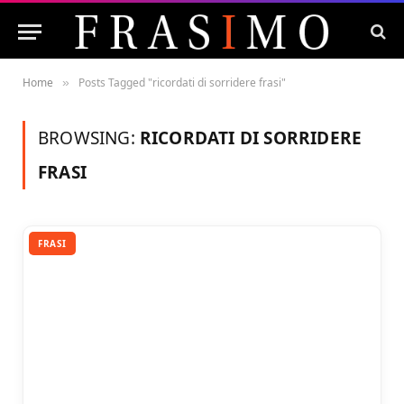
Home
Posts Tagged "ricordati di sorridere frasi"
»
BROWSING:
RICORDATI DI SORRIDERE
FRASI
FRASI