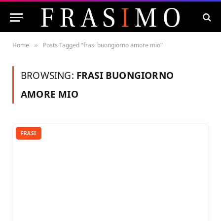
Home
Posts Tagged "frasi buongiorno amore mio"
»
BROWSING:
FRASI BUONGIORNO
AMORE MIO
FRASI