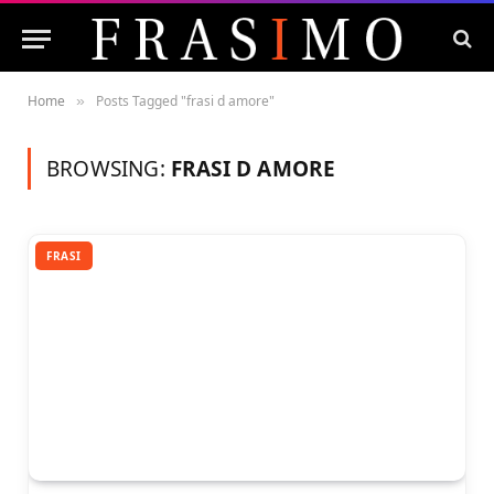
Home
Posts Tagged "frasi d amore"
»
BROWSING:
FRASI D AMORE
FRASI