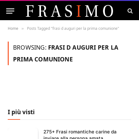
Home
Posts Tagged "frasi d auguri per la prima comunione"
»
BROWSING:
FRASI D AUGURI PER LA
PRIMA COMUNIONE
I più visti
275+ Frasi romantiche carine da
inviare alla persona amata