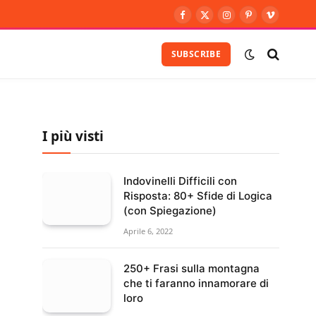
Facebook
X
Instagram
Pinterest
Vimeo
(Twitter)
SUBSCRIBE
I più visti
Indovinelli Difficili con
Risposta: 80+ Sfide di Logica
(con Spiegazione)
Aprile 6, 2022
250+ Frasi sulla montagna
che ti faranno innamorare di
loro