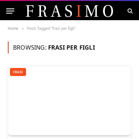
Home
Posts Tagged "frasi per figli"
»
BROWSING:
FRASI PER FIGLI
FRASI