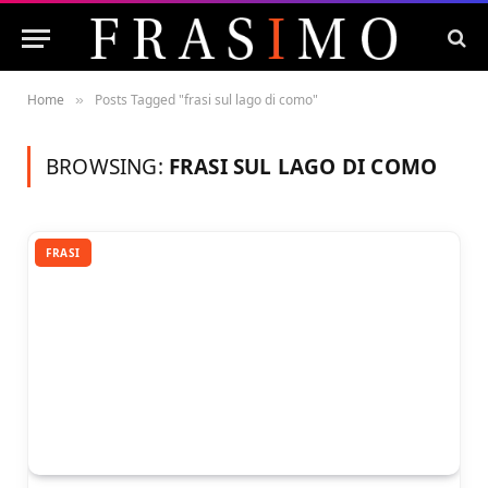
Home
Posts Tagged "frasi sul lago di como"
»
BROWSING:
FRASI SUL LAGO DI COMO
FRASI